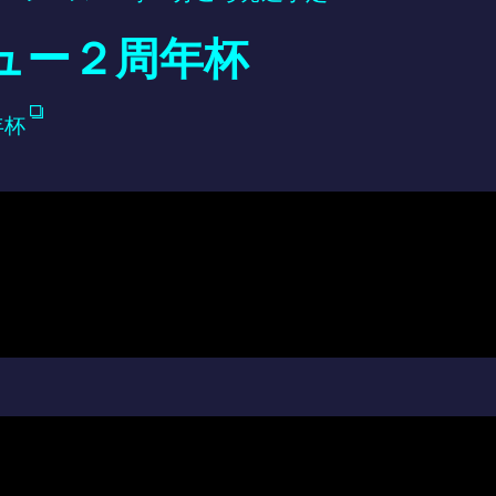
ュー２周年杯
年杯