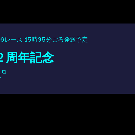
第6レース 15時35分ごろ発送予定
２周年記念
念