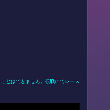
ることはできません。観戦にてレース