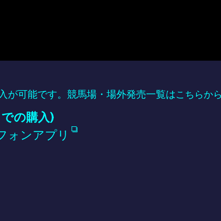
入が可能です。競馬場・場外発売一覧は
こちらか
での購入)
フォンアプリ