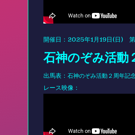
開催日：2025年1月19日(日) 
石神のぞみ活動
出馬表：
石神のぞみ活動２周年記
レース映像：